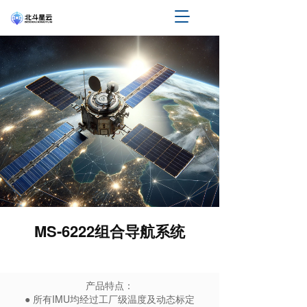
T
o
g
g
l
e
n
a
v
i
g
a
t
i
o
n
MS-6222组合导航系统
产品特点：
● 所有IMU均经过工厂级温度及动态标定