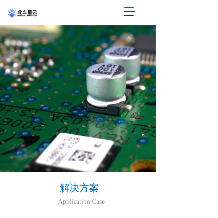
T
o
g
g
l
e
n
a
v
i
g
a
t
i
o
n
解决方案 
Application Case