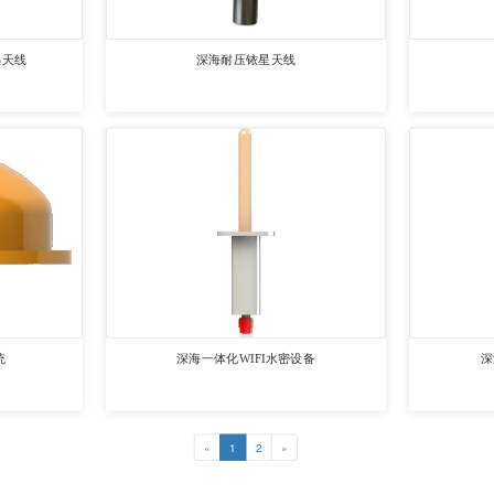
S天线
深海耐压铱星天线
统
深海一体化WIFI水密设备
深
«
1
2
»