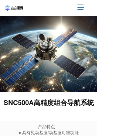
T
o
g
g
l
e
n
a
v
i
g
a
t
i
o
n
SNC500A高精度组合导航系统
产品特点：
● 具有晃动基座/动基座对准功能