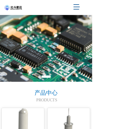
T
o
g
g
l
e
n
a
v
i
g
a
t
i
o
产品中心
n
PRODUCTS