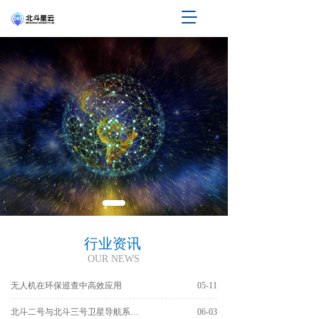
T
o
g
g
l
e
n
a
v
i
g
a
t
i
o
n
行业资讯 
OUR NEWS
无人机在环保巡查中高效应用
05-11
北斗二号与北斗三号卫星导航系统主要区别
06-03