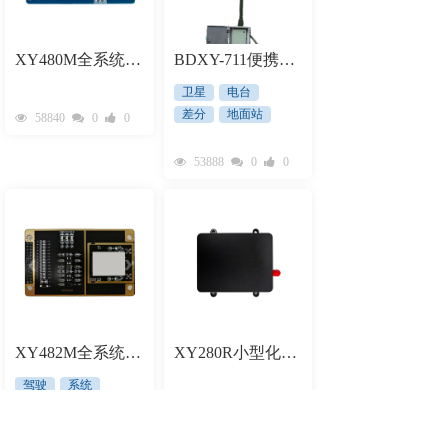
XY480M全系统多频定位板卡
BDXY-711便携式差分地面站系统
卫星
电台
差分
地面站
58840
0
0
53888
0
0
XY482M全系统多频定位定向板卡
XY280R小型化高精度接收机
驾驶
系统
电磁
XY482M
38360
0
0