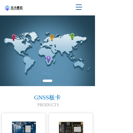
T
o
g
g
l
e
n
a
v
i
g
a
t
i
o
n
GNSS板卡
PRODUCTS