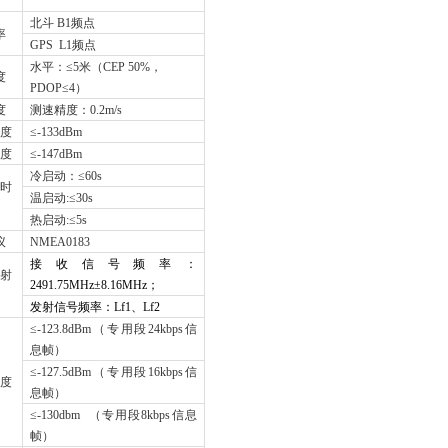
北斗 B1频点
率
GPS L1
频点
水平：≤5米（CEP 50%，
度
PDOP≤4）
度
测速精度：0.2m/s
度
≤-133dBm
度
≤-147dBm
冷启动：≤60s
时
温启动:≤30s
热启动:≤5s
议
NMEA0183
接收信号频率：
射
2491.75MHz±8.16MHz；
发射信号频率：Lf1、Lf2
≤-123.8dBm（专用段24kbps信
息帧）
≤-127.5dBm（专用段16kbps信
度
息帧）
≤-130dbm （专用段8kbps信息
帧）