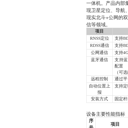
一体机。产品内部
现卫星定位、导航
现实北斗+公网的
信等领域。
项目
RNSS
定位
支持
B
RDSS
通信
支持
B
公网通信
支持
4G
蓝牙通信
支持蓝
配置
（可选
远程控制
通过平
自动位置上
支持定
报
安装方式
固定杆
设备主要性能指标
序
项目
号