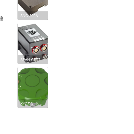
实
，
SNC-200A
通
SPAN-CPT7 高精度MEMS组合导航系统
XYCZ-31北斗车载数传终端