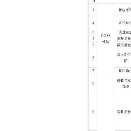
1
接收频
2
定位精
3
测速精
GNSS
4
捕获灵敏
性能
5
跟踪灵敏
首次定位
6
间
7
接口协
接收与发
8
频率
9
接收灵敏