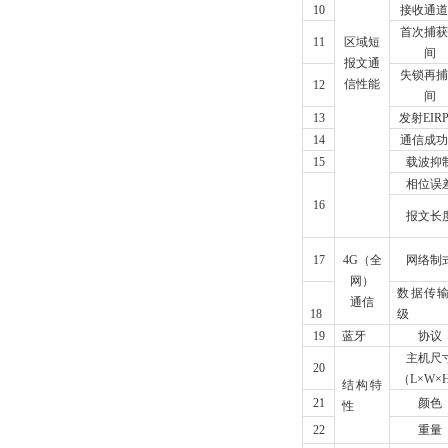
10
接收通道
首次捕获
11
区域短
间
报文通
失锁再捕
信性能
12
间
13
发射EIR
14
通信成功
15
载波抑
相位误
16
报文长
17
4G
（全
网络制
网）
数据传
通信
18
级
19
蓝牙
协议
主机尺
20
（L×W×
结构特
21
颜色
性
22
重量