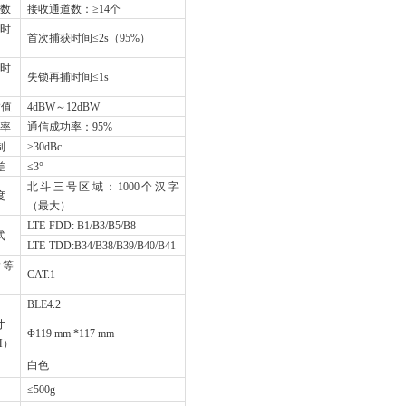
数
接收通道数：≥14个
时
首次捕获时间≤2s（95%）
时
失锁再捕时间≤1s
P值
4dBW
～12dBW
率
通信成功率：95%
制
≥30dBc
差
≤3°
北斗三号区域：1000个汉字
度
（最大）
LTE-FDD: B1/B3/B5/B8
式
LTE-TDD:B34/B38/B39/B40/B41
输等
CAT.1
BLE4.2
寸
Φ119 mm *117 mm
H）
白色
≤500g