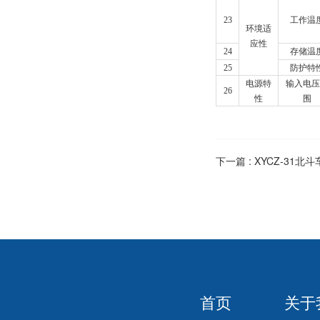
23
工作温
环境适
应性
24
存储温
25
防护特
电源特
输入电压
26
性
围
下一篇 :
XYCZ-31北
首页
关于