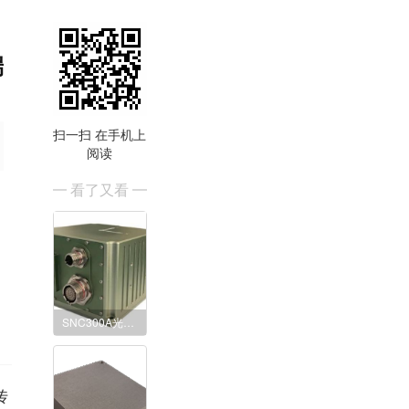
端
扫一扫 在手机上
阅读
看了又看
SNC300A光纤组合导航系统
传