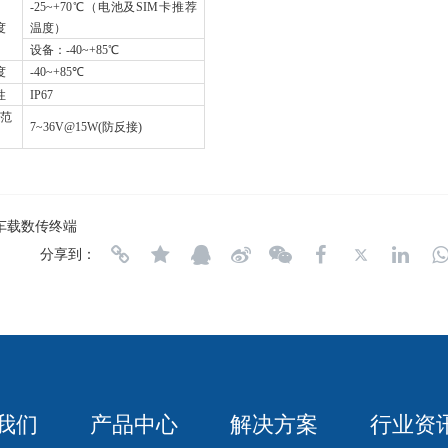
-25~+70
℃（电池及SIM卡推荐
度
温度）
设备：-40~+85℃
度
-40~+85
℃
性
IP67
范
7~36V@15W(
防反接)
斗车载数传终端
分享到：
我们
产品中心
解决方案
行业资