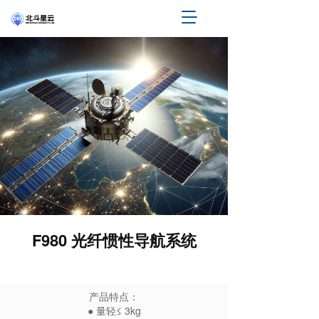
T
o
g
g
l
e
n
a
v
i
g
a
t
i
o
n
F980 光纤惯性导航系统
产品特点：
● 量轻≤ 3kg