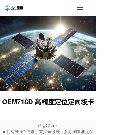
T
o
g
g
l
e
n
a
v
i
g
a
t
i
o
n
OEM718D 高精度定位定向板卡
产品特点：
● 拥有555个通道，支持全系统、多频测向和定位