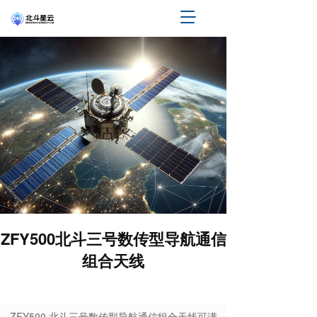
T
o
g
g
l
e
n
a
v
i
g
a
t
i
o
n
ZFY500北斗三号数传型导航通信
组合天线
ZFY500 北斗三号数传型导航通信组合天线可满