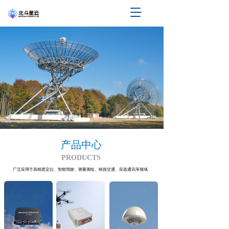
T
o
g
g
l
e
n
a
v
i
g
a
t
产品中心
i
o
PRODUCTS
n
广泛应用于高精度定位、智能驾驶、测量测绘、铁路交通、应急通讯等领域