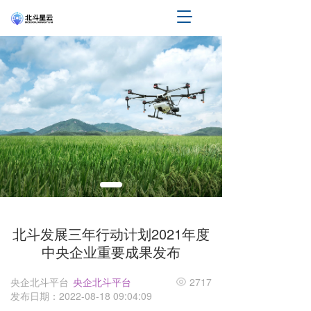
T
o
g
g
l
e
n
a
v
i
g
a
t
i
o
n
北斗发展三年行动计划2021年度
中央企业重要成果发布
央企北斗平台
央企北斗平台
2717
发布日期：2022-08-18 09:04:09