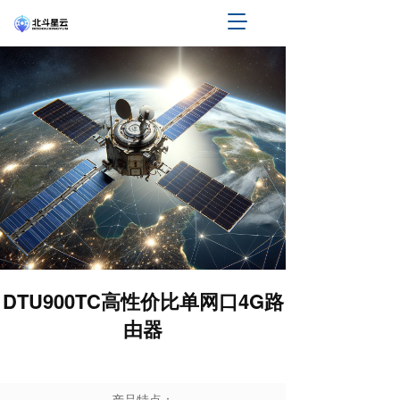
T
o
g
g
l
e
n
a
v
i
g
a
t
i
o
n
DTU900TC高性价比单网口4G路
由器
产品特点：